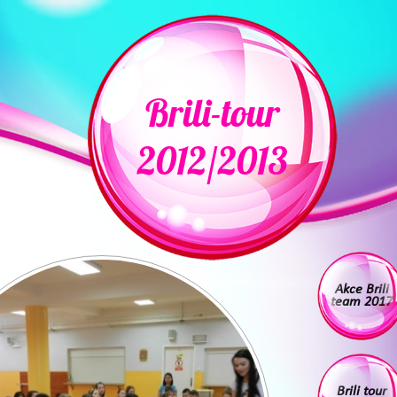
Brili-tour
2012/2013
Akce Brili
team 2017
Brili tour