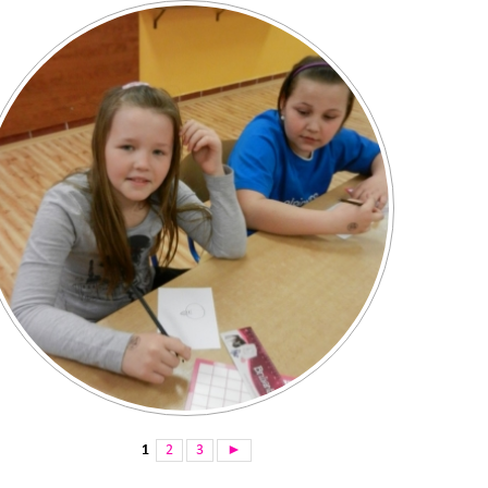
1
2
3
►