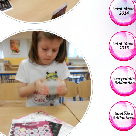
Letní tábory
2014
Letní tábory
2013
Facepaintin
Briliantina
Soutěže s
Briliantinou