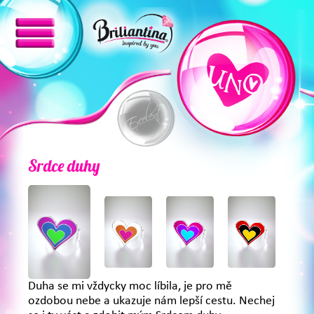
Srdce duhy
Duha se mi vždycky moc líbila, je pro mě
ozdobou nebe a ukazuje nám lepší cestu. Nechej