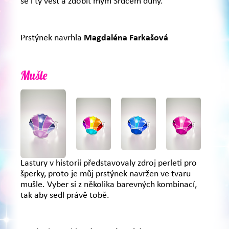
se i ty vést a zdobit mým Srdcem duhy.
Prstýnek navrhla
Magdaléna Farkašová
Mušle
Lastury v historii představovaly zdroj perleti pro
šperky, proto je můj prstýnek navržen ve tvaru
mušle. Vyber si z několika barevných kombinací,
tak aby sedl právě tobě.