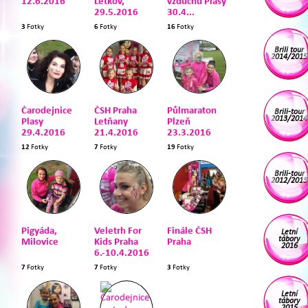
12.6.2016
Letkov,
vzduchu Plasy
29.5.2016
30.4...
3
Fotky
6
Fotky
16
Fotky
Brili tour
2014/2015
Čarodejnice
ČSH Praha
Půlmaraton
Brili-tour
2013/2014
Plasy
Letňany
Plzeň
29.4.2016
21.4.2016
23.3.2016
12
Fotky
7
Fotky
19
Fotky
Brili-tour
2012/2013
Pigyáda,
Veletrh For
Finále ČSH
Letní
tábory
Milovice
Kids Praha
Praha
2016
6.-10.4.2016
7
Fotky
7
Fotky
3
Fotky
Letní
tábory
2015