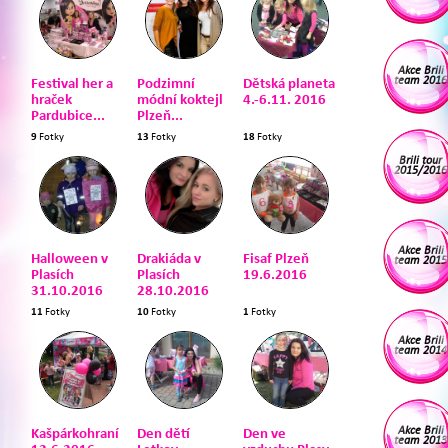
Akce Brili
team 2016
Festival her a
Podzimní
Dětská planeta
hraček
módní koktejl
4.-6.11. 2016
Pardubice...
Plzeň...
9
Fotky
13
Fotky
18
Fotky
Brili tour
2015/2016
Akce Brili
Halloween v
Drakiáda v
Fisaf Plzeň
team 2015
Plasích
Plasích
19.6.2016
31.10.2016
28.10.2016
11
Fotky
10
Fotky
1
Fotky
Akce Brili
team 2014
Akce Brili
Kašpárkohraní
Den dětí
Den ve
team 2013