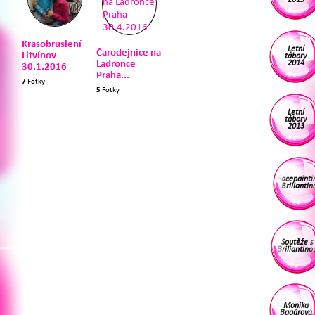
Krasobruslení
Letní
Čarodejnice na
Litvínov
tábory
2014
Ladronce
30.1.2016
Praha...
7
Fotky
5
Fotky
Letní
tábory
2013
Facepainti
Briliantin
Soutěže s
Briliantino
Monika
Bagárová