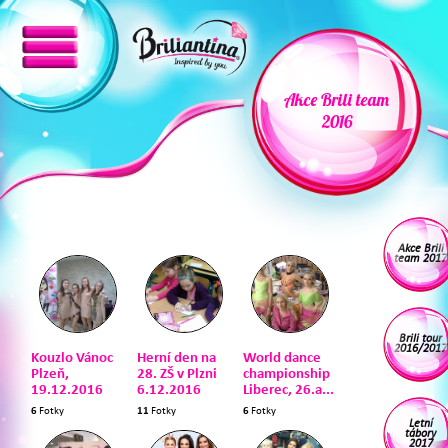
Akce Brili team
2016
Akce Brili
team 2017
Brili tour
2016/2017
Kouzlo Vánoc
Herní den na
World dance
Plzeň,
28. ZŠ v Plzni
championship
19.12.2016
6.12.2016
Liberec, 26.a...
6
Fotky
11
Fotky
6
Fotky
Letní
tábory
2017