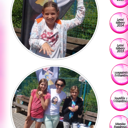
Letní
tábory
2014
Letní
tábory
2013
Facepainti
Briliantin
Soutěže s
Briliantino
Monika
Bagárová