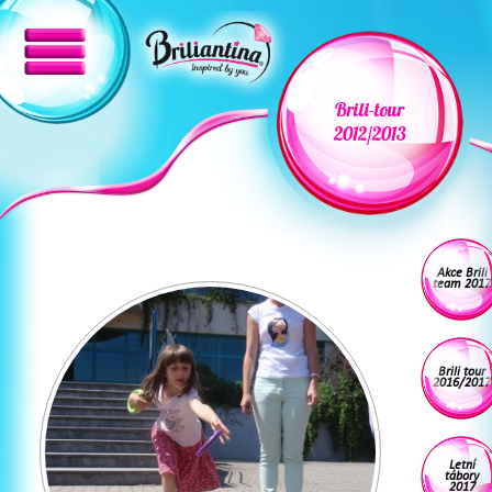
Brili-tour
2012/2013
Akce Brili
team 2017
Brili tour
2016/2017
Letní
tábory
2017