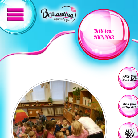
Brili-tour
2012/2013
Akce Brili
team 2017
Brili tour
2016/2017
Letní
tábory
2017