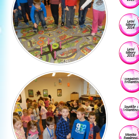
Letní
tábory
2014
Letní
tábory
2013
Facepainti
Briliantin
Soutěže s
Briliantino
Monika
Bagárová