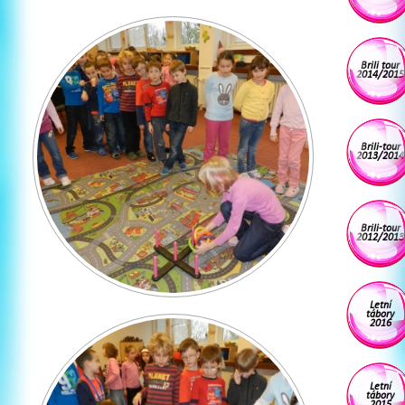
Brili tour
2014/2015
Brili-tour
2013/2014
Brili-tour
2012/2013
Letní
tábory
2016
Letní
tábory
2015