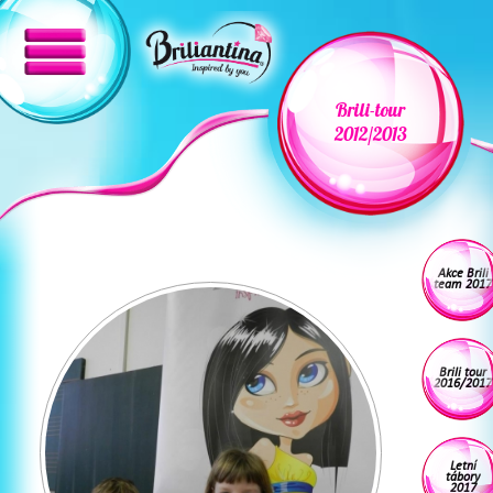
Brili-tour
2012/2013
Akce Brili
team 2017
Brili tour
2016/2017
Letní
tábory
2017