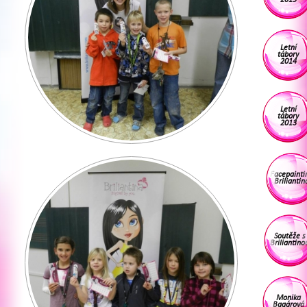
Letní
tábory
2014
Letní
tábory
2013
Facepainti
Briliantin
Soutěže s
Briliantino
Monika
Bagárová