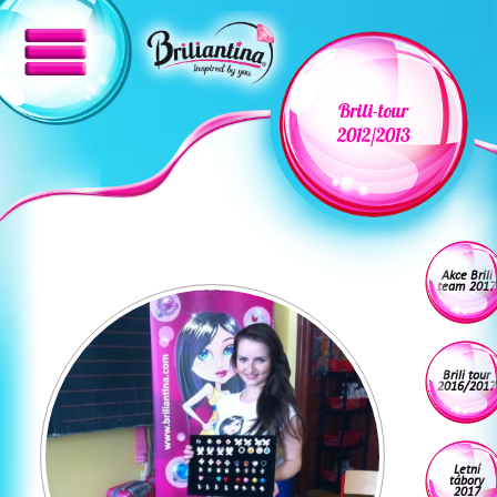
Brili-tour
2012/2013
Akce Brili
team 2017
Brili tour
2016/2017
Letní
tábory
2017