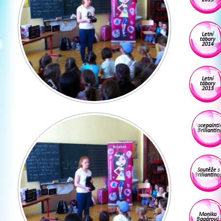
Letní
tábory
2014
Letní
tábory
2013
Facepainti
Briliantin
Soutěže s
Briliantino
Monika
Bagárová