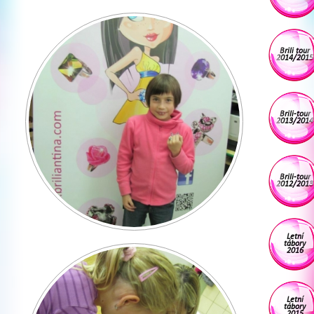
Brili tour
2014/2015
Brili-tour
2013/2014
Brili-tour
2012/2013
Letní
tábory
2016
Letní
tábory
2015