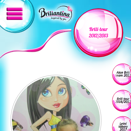
Brili-tour
2012/2013
Akce Brili
team 2017
Brili tour
2016/2017
Letní
tábory
2017