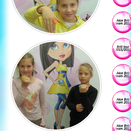
Akce Brili
team 2016
Brili tour
2015/2016
Akce Brili
team 2015
Akce Brili
team 2014
Akce Brili
team 2013