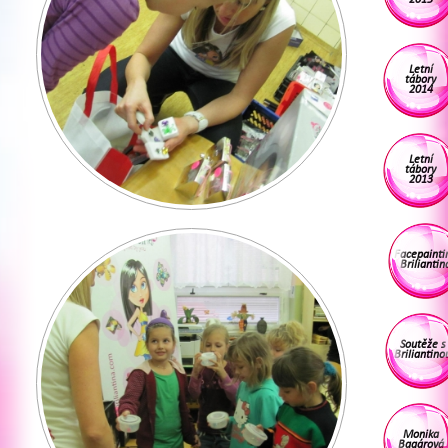
Letní
tábory
2014
Letní
tábory
2013
Facepainti
Briliantin
Soutěže s
Briliantino
Monika
Bagárová