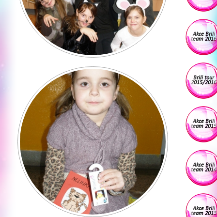
Akce Brili
team 2016
Brili tour
2015/2016
Akce Brili
team 2015
Akce Brili
team 2014
Akce Brili
team 2013