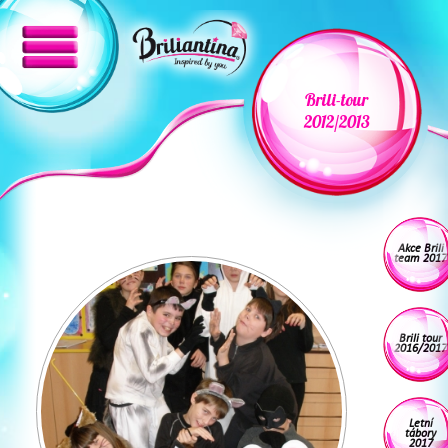
Brili-tour
2012/2013
Akce Brili
team 2017
Brili tour
2016/2017
Letní
tábory
2017