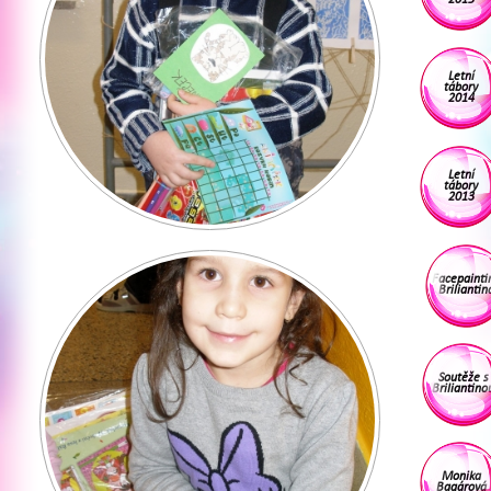
Letní
tábory
2014
Letní
tábory
2013
Facepainti
Briliantin
Soutěže s
Briliantino
Monika
Bagárová