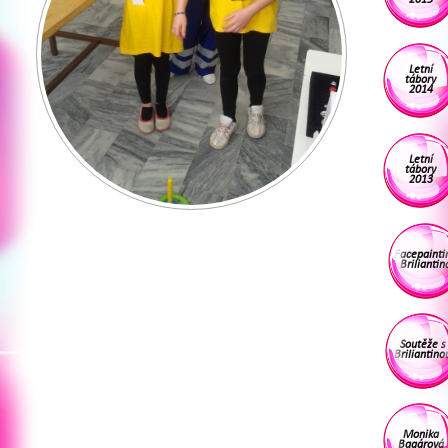
Letní
tábory
2014
Letní
tábory
2013
Facepainti
Briliantin
Soutěže s
Briliantino
Monika
Bagárová