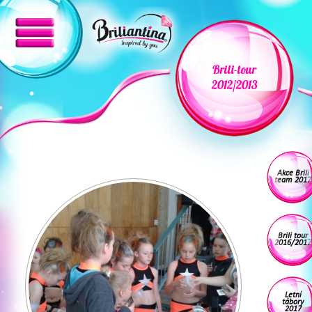
Brili-tour
2012/2013
Akce Brili
team 2017
Brili tour
2016/2017
Letní
tábory
2017