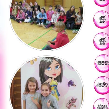
Letní
tábory
2014
Letní
tábory
2013
Facepainti
Briliantin
Soutěže s
Briliantino
Monika
Bagárová