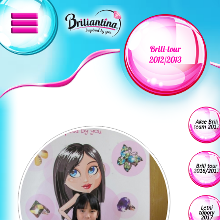
Brili-tour
2012/2013
Akce Brili
team 2017
Brili tour
2016/2017
Letní
tábory
2017