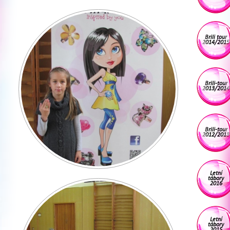
Brili tour
2014/2015
Brili-tour
2013/2014
Brili-tour
2012/2013
Letní
tábory
2016
Letní
tábory
2015