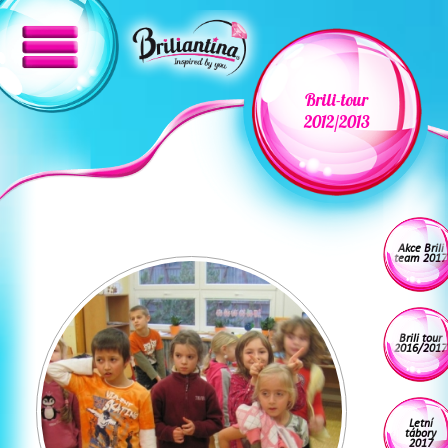
Brili-tour
2012/2013
Akce Brili
team 2017
Brili tour
2016/2017
Letní
tábory
2017