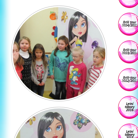
Brili tour
2014/2015
Brili-tour
2013/2014
Brili-tour
2012/2013
Letní
tábory
2016
Letní
tábory
2015