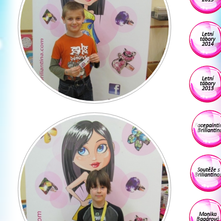
Letní
tábory
2014
Letní
tábory
2013
Facepainti
Briliantin
Soutěže s
Briliantino
Monika
Bagárová