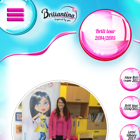
Brili tour
2014/2015
Akce Brili
team 2017
Brili tour
2016/2017
Letní
tábory
2017