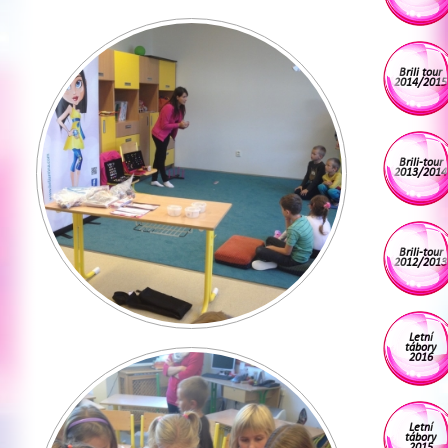
Brili tour
2014/2015
Brili-tour
2013/2014
Brili-tour
2012/2013
Letní
tábory
2016
Letní
tábory
2015