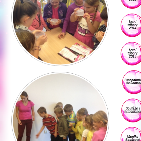
Letní
tábory
2014
Letní
tábory
2013
Facepainti
Briliantin
Soutěže s
Briliantino
Monika
Bagárová