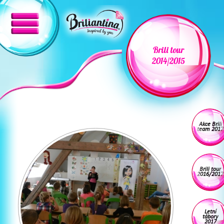
Brili tour
2014/2015
Akce Brili
team 2017
Brili tour
2016/2017
Letní
tábory
2017