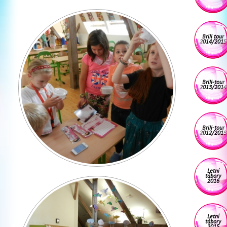
Brili tour
2014/2015
Brili-tour
2013/2014
Brili-tour
2012/2013
Letní
tábory
2016
Letní
tábory
2015