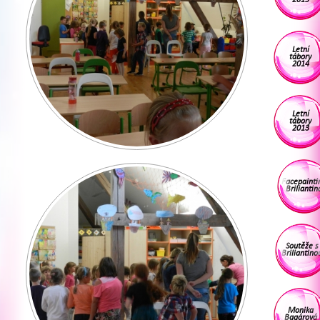
Letní
tábory
2014
Letní
tábory
2013
Facepainti
Briliantin
Soutěže s
Briliantino
Monika
Bagárová