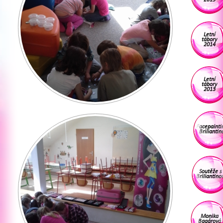
Letní
tábory
2014
Letní
tábory
2013
Facepainti
Briliantin
Soutěže s
Briliantino
Monika
Bagárová