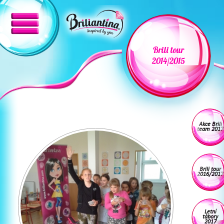
Brili tour
2014/2015
Akce Brili
team 2017
Brili tour
2016/2017
Letní
tábory
2017