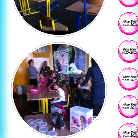
Akce Brili
team 2016
Brili tour
2015/2016
Akce Brili
team 2015
Akce Brili
team 2014
Akce Brili
team 2013