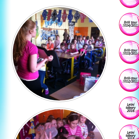
Brili tour
2014/2015
Brili-tour
2013/2014
Brili-tour
2012/2013
Letní
tábory
2016
Letní
tábory
2015