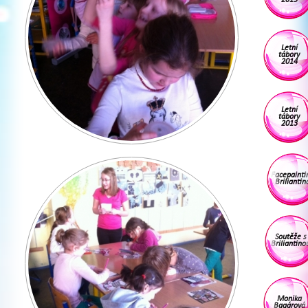
Letní
tábory
2014
Letní
tábory
2013
Facepainti
Briliantin
Soutěže s
Briliantino
Monika
Bagárová