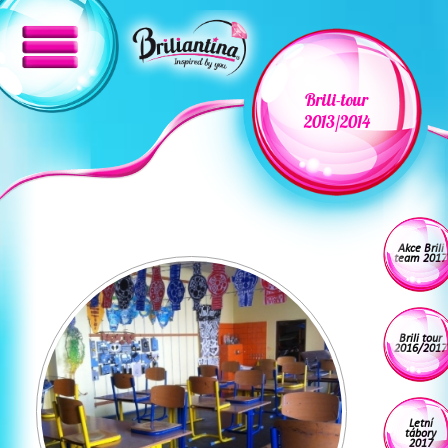
Brili-tour
2013/2014
Akce Brili
team 2017
Brili tour
2016/2017
Letní
tábory
2017