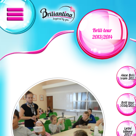
Brili-tour
2013/2014
Akce Brili
team 2017
Brili tour
2016/2017
Letní
tábory
2017