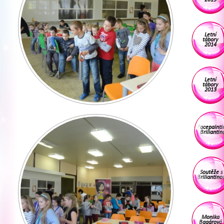
Letní
tábory
2014
Letní
tábory
2013
Facepainti
Briliantin
Soutěže s
Briliantino
Monika
Bagárová