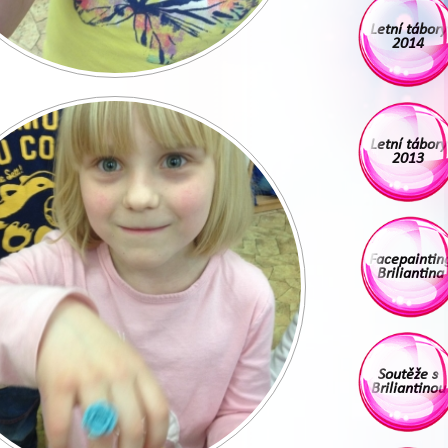
Letní tábory
2014
Letní tábory
2013
Facepaintin
Briliantina
Soutěže s
Briliantinou