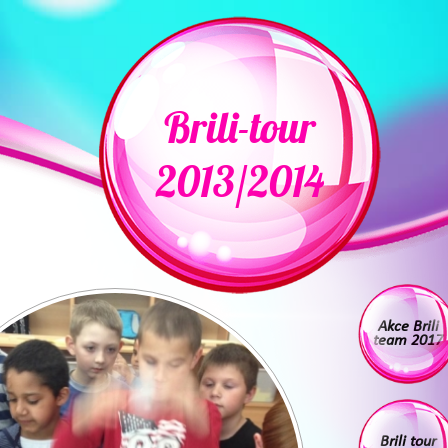
Brili-tour
2013/2014
Akce Brili
team 2017
Brili tour