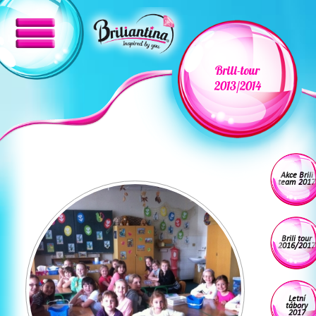
Brili-tour
2013/2014
Akce Brili
team 2017
Brili tour
2016/2017
Letní
tábory
2017