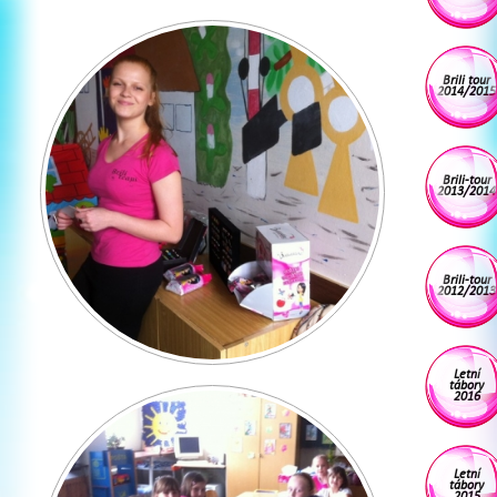
Brili tour
2014/2015
Brili-tour
2013/2014
Brili-tour
2012/2013
Letní
tábory
2016
Letní
tábory
2015