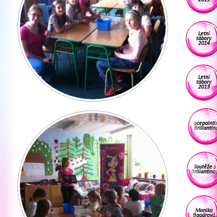
Letní
tábory
2014
Letní
tábory
2013
Facepainti
Briliantin
Soutěže s
Briliantino
Monika
Bagárová