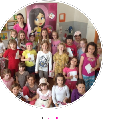
1
2
►