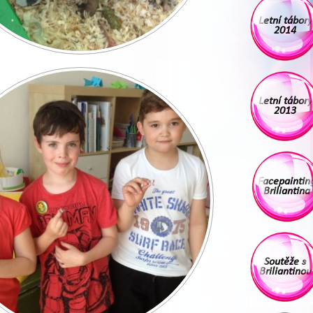
Letní tábory
2014
Letní tábory
2013
Facepaintin
Briliantina
Soutěže s
Briliantinou