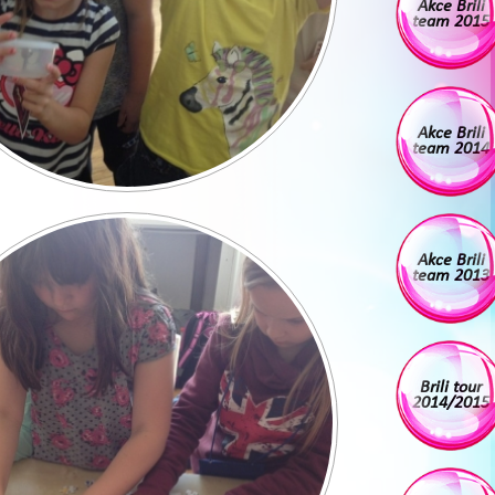
Akce Brili
team 2015
Akce Brili
team 2014
Akce Brili
team 2013
Brili tour
2014/2015