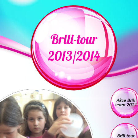
Brili-tour
2013/2014
Akce Brili
team 2017
Brili tour