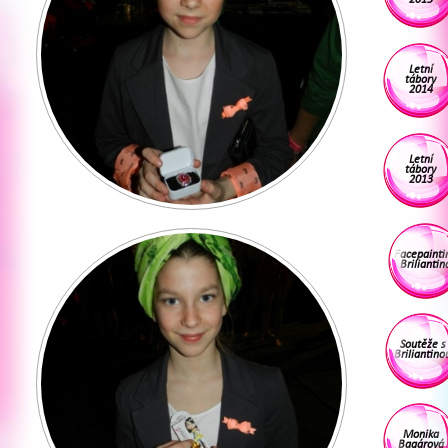
Letní
tábory
2014
Letní
tábory
2013
Facepainti
Briliantin
Soutěže s
Briliantino
Monika
Bagárová