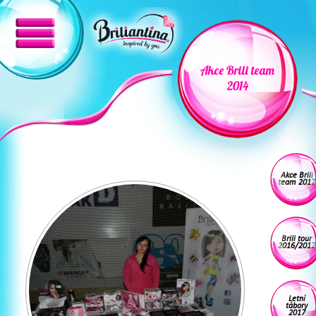
Akce Brili team
2014
Akce Brili
team 2017
Brili tour
2016/2017
Letní
tábory
2017