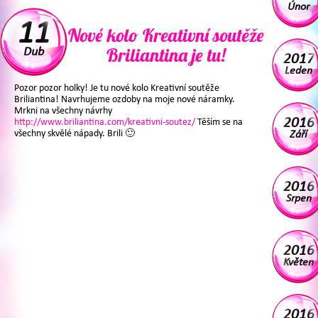
Únor
11
Nové kolo Kreativní soutěže
Briliantina je tu!
Dub
2017
Leden
Pozor pozor holky! Je tu nové kolo Kreativní soutěže
Briliantina! Navrhujeme ozdoby na moje nové náramky.
Mrkni na všechny návrhy
2016
http://www.briliantina.com/kreativni-soutez/
Těším se na
všechny skvělé nápady. Brili 🙂
Září
2016
Srpen
2016
Květen
2016