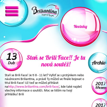
Novinky
13
Staň se Brili Face!! Je tu
Archiv
nová soutěž!
Dub
Staň se Brili Face! Je ti 8 - 11 let? Vyfoť se s prstýnkem nebo
náušnicemi Briliantina, a právě Ty můžeš ve finále bojovat o
titul Brili Face! Už teď se můžeš přihlásit
2017
na
http://www.briliantina.com/brili-face/
, kde také najdeš
Březen
všechny informace o soutěži. Moc se těším na tvojí
přihlášku! Brili
2017