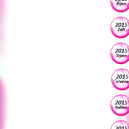
Říjen
2015
Září
2015
Srpen
2015
Červene
2015
Květen
2015