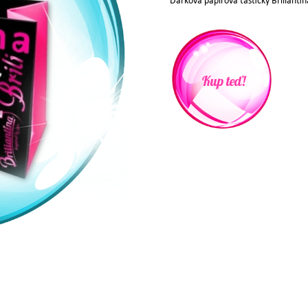
Dárková papírová taštičky Brilianti
Kup teď!