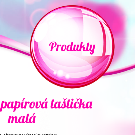
Produkty
papírová taštička
malá