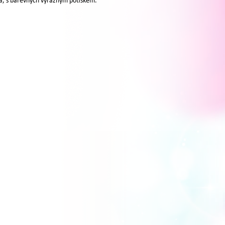
na, s barevných výrazným potiskem.