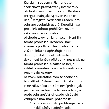
Krajským soudem v Plzni a touto
společností provozovaný internetový
obchod www.briliantina.com. Prodávající
je registrován jako správce osobních
údajů v registru vedeném Úřadem pro
ochranu osobních údajů. Kupujícím se
pro účely tohoto prohlášení rozumí
zákazník internetového
obchodu www.briliantina.com Není-li v
tomto prohlášení uvedeno jinak,
znamená podtržení textu informaci o
vložení linku na upřesňující nebo
doplňující dokument. Takovýto
dokument je vždy přístupný i nezávisle na
tomto prohlášení a odkaz na něj je
viditelně umístěn na www.briliantina.com
Preambule Nákupy
na www.briliantina.com se neobejdou
bez sdílení některých osobních dat. I my
jsme zákazníci a ani nám není jedno, jak
je s našimi osobními údaji nakládáno, a
proto ochraně Vašich osobních údajů
věnujeme maximální pozornost:
Prodávající tímto prohlašuje, že při
nakládání s osobními údaji