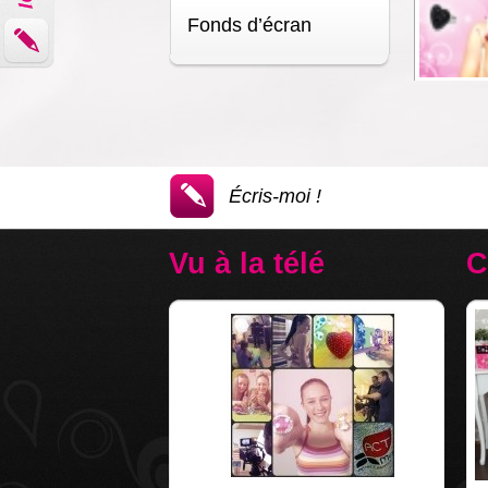
Fonds d’écran
Tu peux tél
photos pour 
fond d\'écra
!
3
Photos
Écris-moi !
Vu à la télé
C