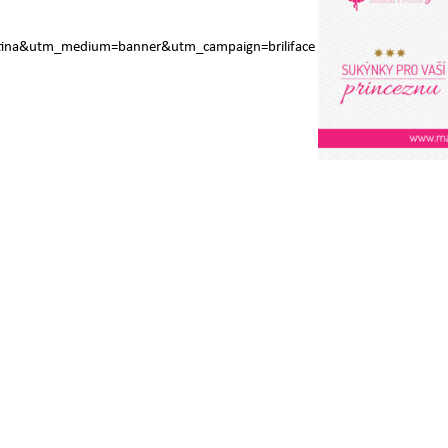
antina&utm_medium=banner&utm_campaign=briliface