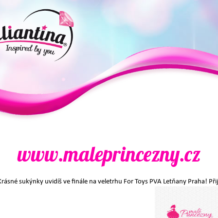
www.maleprincezny.cz
Krásné sukýnky uvidíš ve finále na veletrhu For Toys PVA Letňany Praha! Při