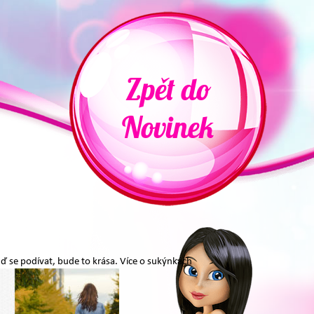
Zpět do
Novinek
jď se podívat, bude to krása. Více o sukýnkách