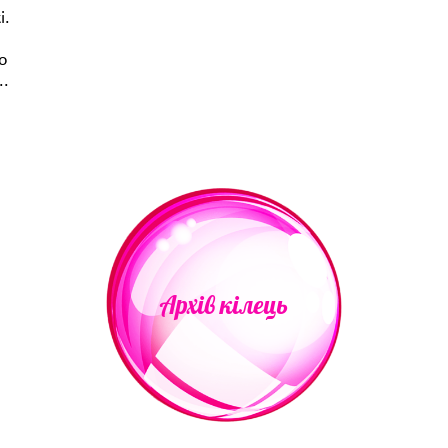
і.
о
..
Архів кілець