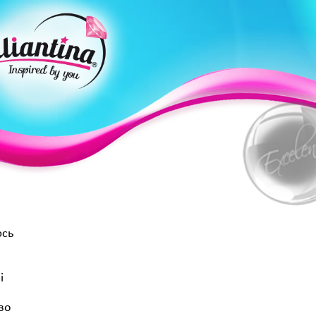
юсь
і
во