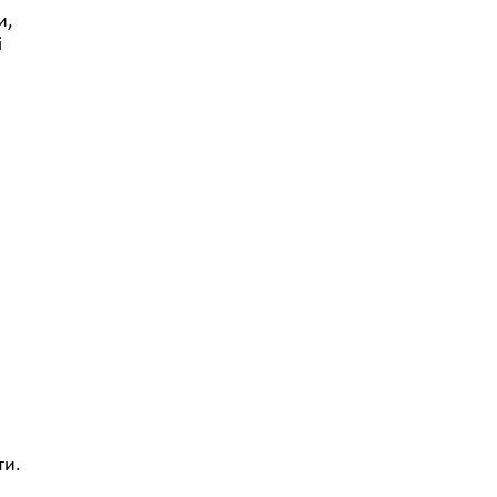
и,
і
о
ти.