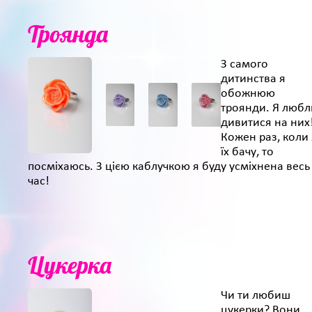
Троянда
З самого
дитинства я
обожнюю
троянди. Я люб
дивитися на них
Кожен раз, коли 
їх бачу, то
посміхаюсь. З цією каблучкою я буду усміхнена весь
час!
Цукерка
Чи ти любиш
цукерки? Вони