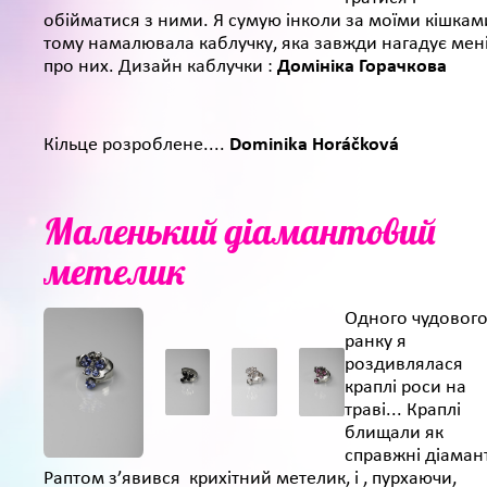
обійматися з ними. Я сумую інколи за моїми кішкам
тому намалювала каблучку, яка завжди нагадує мен
про них. Дизайн каблучки :
Домініка Горачкова
Кільце розроблене....
Dominika Horáčková
Маленький діамантовий
метелик
Одного чудовог
ранку я
роздивлялася
краплі роси на
траві... Краплі
блищали як
справжні діаман
Раптом з’явився крихітний метелик, і , пурхаючи,