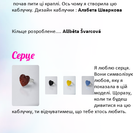
почав пити ці краплі. Ось чому я створила цю
каблучку. Дизайн каблучки :
Алзбета Шваркова
Кільце розроблене....
Alžběta Švarcová
Серце
Я люблю серця.
Вони символізу
любов, яку я
показала в цій
моделі. Щоразу,
коли ти будеш
дивитися на цю
каблучку, ти відчуватимеш, що тебе хтось любить.