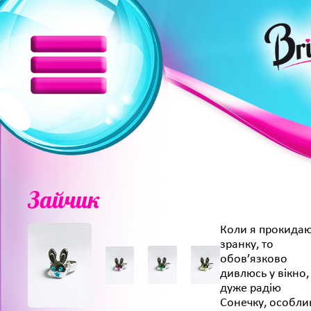
Зайчик
Коли я прокида
зранку, то
обов’язково
дивлюсь у вікно, 
дуже радію
Сонечку, особли