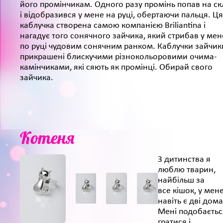
його промінчикам. Одного разу промінь попав на ск
і відобразився у мене на руці, обертаючи пальця. Ця
каблучка створена самою компанією Briliantina і
нагадує того сонячного зайчика, який стрибав у мен
по руці чудовим сонячним ранком. Каблучки зайчик
прикрашені блискучими різнокольоровими очима-
камінчиками, які сяють як промінці. Обирай свого
зайчика.
Котеня
З дитинства я
люблю тварин,
найбільш за
все кішок, у мен
навіть є дві дома
Мені подобаєтьс
гратися і