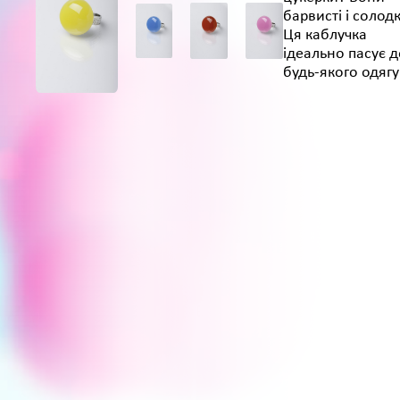
барвисті і солодк
Ця каблучка
ідеально пасує д
будь-якого одягу