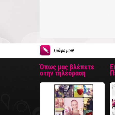
Γράψε μου!
Όπως μας βλέπετε
Ε
στην τηλεόραση
Π